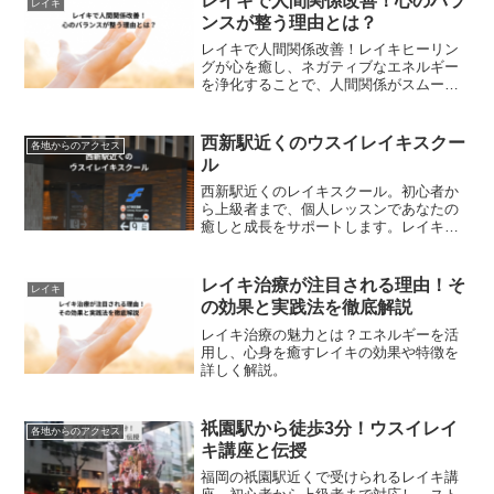
レイキで人間関係改善！心のバラ
レイキ
ンスが整う理由とは？
レイキで人間関係改善！レイキヒーリン
グが心を癒し、ネガティブなエネルギー
を浄化することで、人間関係がスムーズ
になる効果を解説します。
西新駅近くのウスイレイキスクー
各地からのアクセス
ル
西新駅近くのレイキスクール。初心者か
ら上級者まで、個人レッスンであなたの
癒しと成長をサポートします。レイキ体
験も開催中！
レイキ治療が注目される理由！そ
レイキ
の効果と実践法を徹底解説
レイキ治療の魅力とは？エネルギーを活
用し、心身を癒すレイキの効果や特徴を
詳しく解説。
祇園駅から徒歩3分！ウスイレイ
各地からのアクセス
キ講座と伝授
福岡の祇園駅近くで受けられるレイキ講