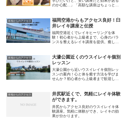
学びたいけど、安い講座だと効果がある
のか心配…」「高額な講座はちょっと負
担が大きくて…でも、しっかりとした内
容がいいな…」とお悩みではありません
か。安いレイキ講座には、手軽に学べる
福岡空港からもアクセス良好！臼
各地からのアクセス
というメリットがある反面...
井レイキ講座と伝授
福岡空港近くでレイキヒーリングを体
験！初心者から上級者まで、心身のバラ
ンスを整えるレイキ講座を提供。癒しと
健康を求める全ての方へ。
大濠公園近くのウスイレイキ個別
各地からのアクセス
レッスン
大濠公園から近いウスイレイキ個別レッ
スンの案内！心と体を癒す方法を学びま
せんか？初心者から上級者まで歓迎しま
す。
井尻駅近くで、気軽にレイキ体験
各地からのアクセス
ができます。
井尻からアクセス良好のウスイレイキ体
験講座。気軽に体験ができ、レイキの効
果が分かります。