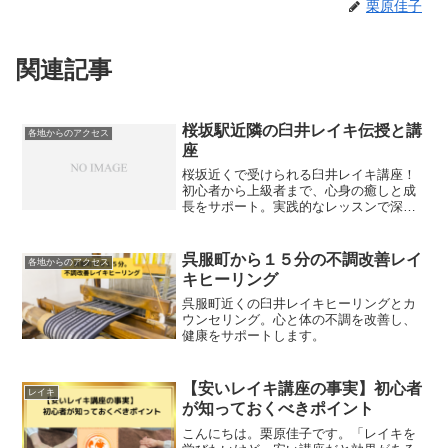
栗原佳子
関連記事
桜坂駅近隣の臼井レイキ伝授と講
各地からのアクセス
座
桜坂近くで受けられる臼井レイキ講座！
初心者から上級者まで、心身の癒しと成
長をサポート。実践的なレッスンで深い
リラクゼーションを提供。
呉服町から１５分の不調改善レイ
各地からのアクセス
キヒーリング
呉服町近くの臼井レイキヒーリングとカ
ウンセリング。心と体の不調を改善し、
健康をサポートします。
【安いレイキ講座の事実】初心者
レイキ
が知っておくべきポイント
こんにちは。栗原佳子です。「レイキを