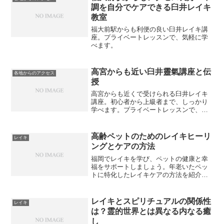
調を自分でケアできる臼井レイキ
教室
福大前駅からも利便の良い臼井レイキ講
座。プライベートレッスンで、気軽に学
べます。
高宮からも近い臼井靈氣講座と伝
各地からのアクセス
授
高宮からも近くで受けられる臼井レイキ
講座。初心者から上級者まで、しっかり
学べます。プライベートレッスンで、自
分のペースで受けられます。
高齢ペットのためのレイキヒーリ
レイキ
ングとケアの方法
福岡でレイキを学び、ペットの健康と幸
福をサポートしましょう。年老いたペッ
トに特化したレイキケアの方法を紹介し
ています。
レイキとスピリチュアルの関係性
レイキ
は？霊的世界とは異なる内なる癒
し