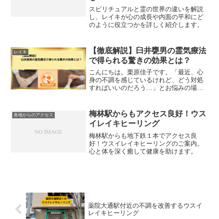
スピリチュアルと霊の世界の違いを解説
し、レイキが心の成長や内面の平和にど
のように役立つかを詳しく紹介します。
【徹底解説】臼井甕男の霊気療法
レイキ
で得られる驚きの効果とは？
こんにちは。栗原佳子です。「最近、心
身の不調を感じているけれど、どう対処
すればいいのだろう…」とお悩みの場合
もありますね。また、「自然な方法で健
康を取り戻したいけれど、何か良い手段
はないかな…」と考えている方もいらっ
梅林駅からもアクセス良好！ウス
各地からのアクセス
しゃるかもしれません。そ...
イレイキヒーリング
梅林駅からも地下鉄１本でアクセス良
好！ウスイレイキヒーリングのご案内。
心と体を深く癒して健康を助けます。
薬院大通駅付近の不調を改善するウスイ
レイキヒーリング