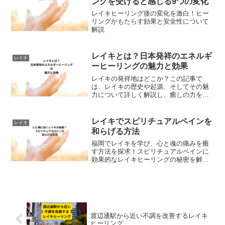
ングを受けると感じる9つの変化
レイキヒーリング後の変化を激白！ヒー
リングがもたらす効果と安全性について
解説
レイキとは？日本発祥のエネルギ
レイキ
ーヒーリングの魅力と効果
レイキの発祥地はどこか？この記事で
は、レイキの歴史や起源、そしてその魅
力について詳しく解説し、癒しの力を紐
解きます。初心者にも分かりやすくご紹
介します。
レイキでスピリチュアルペインを
レイキ
和らげる方法
福岡でレイキを学び、心と魂の痛みを癒
す方法を探求！スピリチュアルペインに
効果的なレイキヒーリングの秘密を解説
します。
渡辺通駅から近い不調を改善するレイキ
ヒーリング